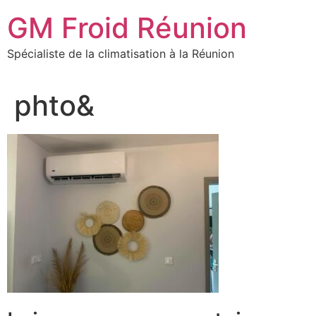
Aller
GM Froid Réunion
au
contenu
Spécialiste de la climatisation à la Réunion
phto&