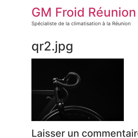
Aller
GM Froid Réunion
au
contenu
Spécialiste de la climatisation à la Réunion
qr2.jpg
Laisser un commentair