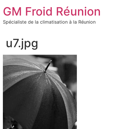
Aller
GM Froid Réunion
au
contenu
Spécialiste de la climatisation à la Réunion
u7.jpg